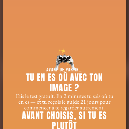
soient les piliers de votre empire. Si vous sentez que cette quête de
perfection vous a essoufflée, commencez par
d
écouvrir
comment le repos peut devenir votre acte de rébellion
.
Pour celles qui sont prêtes à transformer leur image en un véritable
levier de puissance, explorez mes
accompagnements en
photographie thérapeutique et coaching
.
Le trône vous
attend, il ne reste qu’à l’occuper pleinement.
Réservez votre
appel découverte offert
pour entamer ce voyage vers votre
souveraineté.
Il est temps : d’incarner son entreprise…
AVANT DE PARTIR...
TU EN ES OÙ AVEC TON
IMAGE ?
Fais le test gratuit. En 2 minutes tu sais où tu
WELCOME DANS LE SECRET DE LOVE QUANTIQUE
en es — et tu reçois le guide 21 jours pour
TM
commencer à te regarder autrement.
AVANT CHOISIS, SI TU ES
PLUTÔT