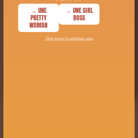
→ UNE
→ UNE GIRL
PRETTY
BOSS
WOMAN
Non merci je continue sans
🌟 Je m'inscris et je suis consciente que je recevrai d'autres
communications de la part de Marie Montibert et que je peux me
désinscrire à tout moment
JE M'INSCRIS