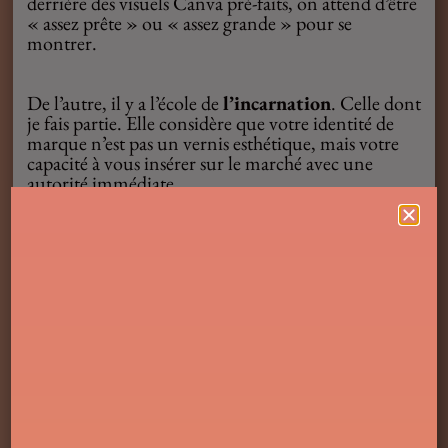
derrière des visuels Canva pré-faits, on attend d’être
« assez prête » ou « assez grande » pour se
montrer.
De l’autre, il y a l’école de
l’incarnation
. Celle dont
je fais partie. Elle considère que votre identité de
marque n’est pas un vernis esthétique, mais votre
capacité à vous insérer sur le marché avec une
autorité immédiate.
On ne crée pas de lien avec un
fantôme
Soyons directes : comment voulez-vous que vos
clients s’attachent à une entité invisible ? C’est
impossible.
Une identité visuelle faible, démodée ou
inexistante n’est pas qu’un problème de graphisme.
C’est le symptôme d’une posture de leader qui