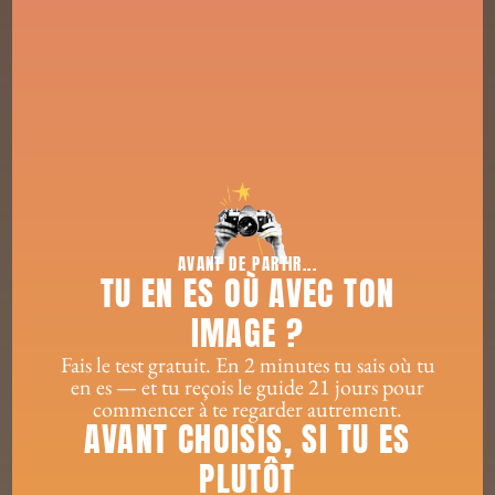
TEST | J’EN SUIS OÙ AVEC MON IMAGE ?
QUIZ LOVE QUANTIQUE™
[forminator_form id="5008"]
AVANT DE PARTIR...
TU EN ES OÙ AVEC TON
IMAGE ?
CES ARTICLES POURRAIENT VOUS INTÉRESSER...
Fais le test gratuit. En 2 minutes tu sais où tu
en es — et tu reçois le guide 21 jours pour
commencer à te regarder autrement.
AVANT CHOISIS, SI TU ES
PLUTÔT