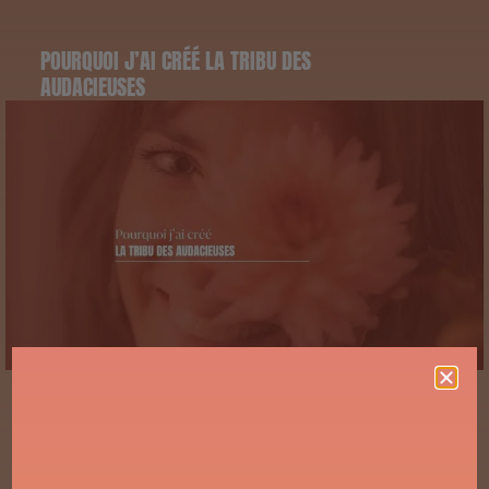
POURQUOI J’AI CRÉÉ LA TRIBU DES
AUDACIEUSES
Tu as déjà ressenti ce sentiment de décalage ?
Comme si ta vie ne t’appartenait plus vraiment.
Comme si tu vivais dans une version de toi qui
n’avait jamais été choisie consciemment.