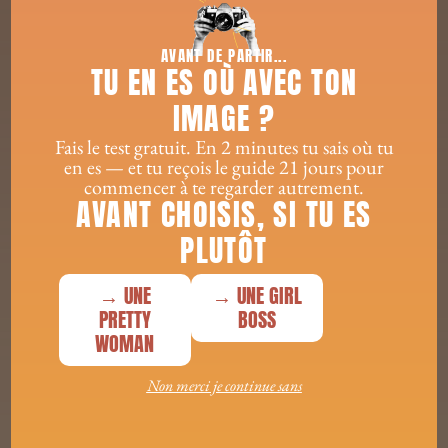
l’image.
AVANT DE PARTIR...
Aujourd’hui, je mets l’image au service du soin. Je
TU EN ES OÙ AVEC TON
transforme chaque séance photo en expérience de
reconnexion à soi. Et je le fais pour que d’autres
IMAGE ?
femmes puissent, elles aussi, respirer à nouveau.
Fais le test gratuit. En 2 minutes tu sais où tu
en es — et tu reçois le guide 21 jours pour
Tu veux savoir ce que tu trouveras dans cette
commencer à te regarder autrement.
tribu ?
AVANT CHOISIS, SI TU ES
Rendez-vous au prochain article.
PLUTÔT
→ UNE
→ UNE GIRL
PRETTY
BOSS
WOMAN
Non merci je continue sans
CES ARTICLES POURRAIENT VOUS INTÉRESSER...