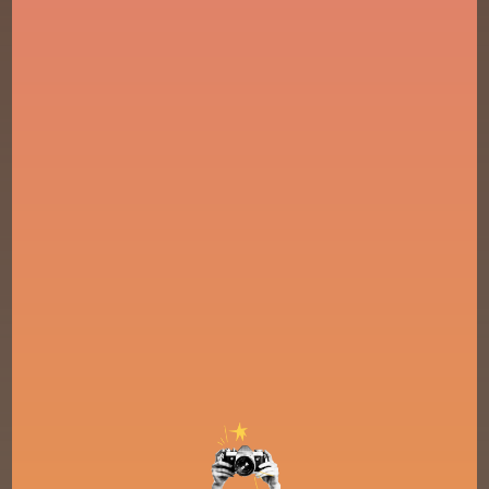
Voici les 7 piliers que j’ai posés comme des boussoles
pour celles qui marchent à mes côtés :
1. Ne baisse plus la tête.
Inspire-toi de celles qui
osent. Ose toi aussi. Le premier pas, c’est la liberté de
respirer.
2. Sors des moules.
Redéfinis tes schémas. Ce ne
sera pas toujours simple, mais chaque pas te nourrit,
t’enracine, t’élève.
3. Assume tout de toi.
Tes besoins. Tes
contradictions. La perfection est un mythe. Le
respect commence par toi.
4. Transmets ta lumière.
Si tu vibres, montre-le.
Tu es ton œuvre.
5. Entoure-toi de vrai.
Protège ton énergie. Tu
n’as pas à te justifier. Tu n’es redevable à personne.
6. Ta plus grande peur est ton plus grand
pouvoir.
Tu sais déjà qui tu es. Maintenant, incarne-
le.
7. Redéfinis la beauté.
Elle est mouvante.
Vivante. Comme toi. Tu es légitime maintenant,