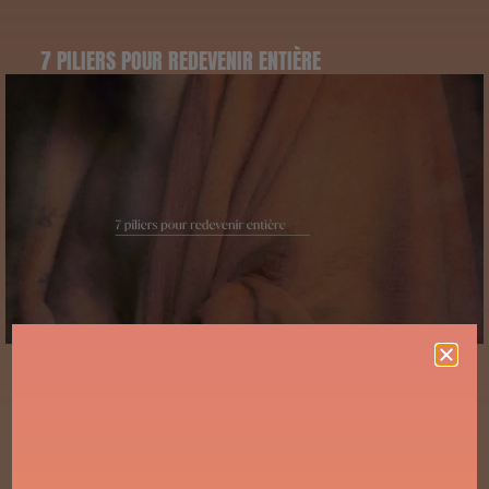
7 PILIERS POUR REDEVENIR ENTIÈRE
Dans la Tribu des Audacieuses, on avance à contre-
courant. On décide de ne plus s’adapter à ce qui
étouffe.
On choisit de revenir à soi. Lentement.
Profondément. Radicalement.