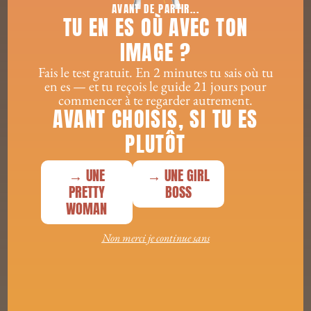
telle que tu es.
AVANT DE PARTIR...
TU EN ES OÙ AVEC TON
Ces piliers ne sont pas des règles rigides. Ce sont des
IMAGE ?
points de ralliement. Des repères quand tout tangue.
Fais le test gratuit. En 2 minutes tu sais où tu
en es — et tu reçois le guide 21 jours pour
Et toi, lequel te parle le plus aujourd’hui
commencer à te regarder autrement.
AVANT CHOISIS, SI TU ES
PLUTÔT
→ UNE
→ UNE GIRL
PRETTY
BOSS
WOMAN
CES ARTICLES POURRAIENT VOUS INTÉRESSER...
Non merci je continue sans